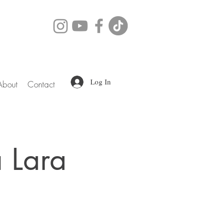
Log In
About
Contact
 Lara