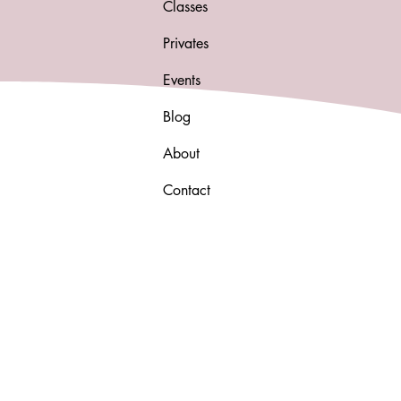
Classes
Privates
Events
Blog
About
Contact