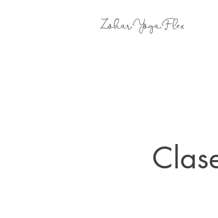
Zohar.Yoga.Flex
Clas