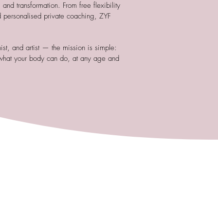
nd transformation. From free flexibility
 personalised private coaching, ZYF
st, and artist — the mission is simple:
what your body can do, at any age and