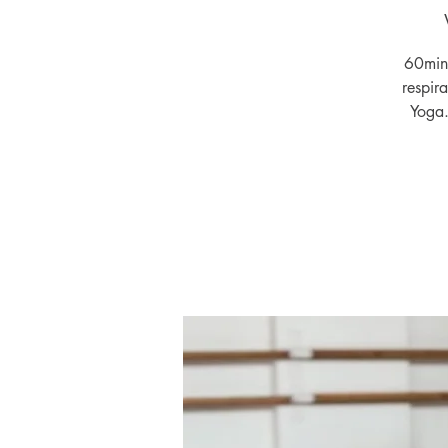
60min 
respir
Yoga.