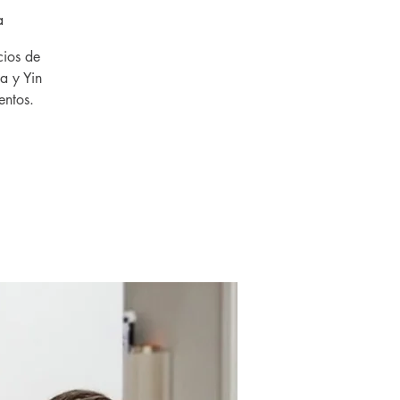
a
cios de
a y Yin
entos.